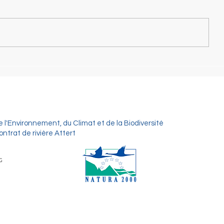
À son aise sur le verglas!
Nouvelle br
renaturatio
S
PROJETS
NEWS
DOCUMENTS
e l'Environnement, du Climat et de la Biodiversité
trat de rivière Attert