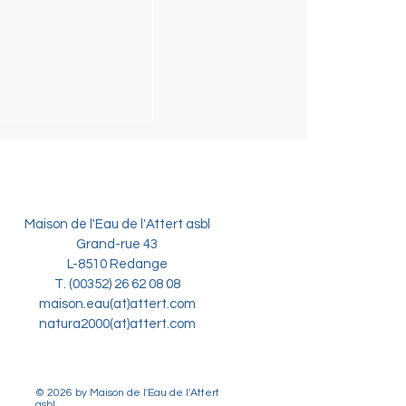
ochure sur la
n des cours d'eau
MEMBRES
SHOP
Maison de l'Eau de l'Attert asbl
Grand-rue 43
L-8510 Redange
T. (00352) 26 62 08 08
maison.eau(at)attert.com
natura2000(at)attert.com
© 2026 by Maison de l'Eau de l'Attert
asbl